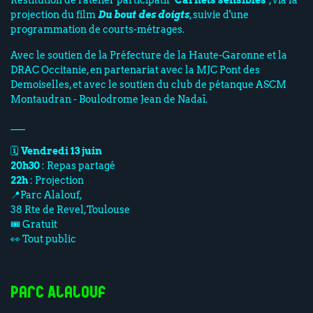
Restitution de l'atelier participatif "
Carnets sensibles
", via la
projection du film
Du bout des doigts
, suivie d'une
programmation de courts-métrages.
Avec le soutien de la Préfecture de la Haute-Garonne et la
DRAC Occitanie, en partenariat avec la MJC Pont des
Demoiselles, et avec le soutien du club de pétanque ASCM
Montaudran - Boulodrome Jean de Nadaï.
___
🗓️
Vendredi 13 juin
20h30
: Repas partagé
22h
: Projection
📍Parc Alalouf,
38 Rte de Revel,Toulouse
🎟️ Gratuit
👀 Tout public
Parc Alalouf