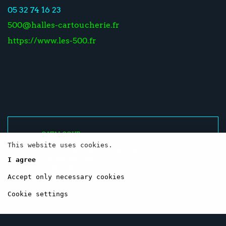
05 32 74 16 23
500@halles-cartoucherie.fr
https://www.les-500.fr
CATALOGUE
RESSOURCES
This website uses cookies.
RÉSEAUX SOCIAUX / NEWSLETTER
I agree
CONTACTEZ-NOUS
MENTIONS LÉGALES
Accept only necessary cookies
Cookie settings