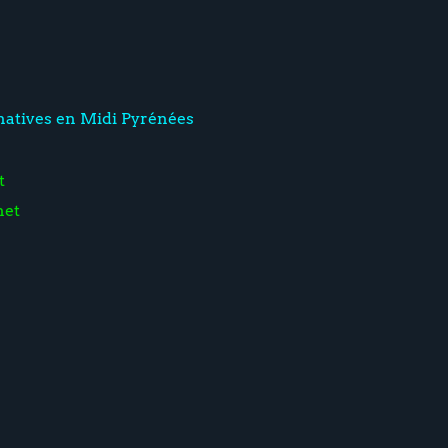
rnatives en Midi Pyrénées
t
net