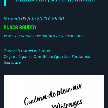
Samedi 03 Juin 2023 à 21h30
place Baudin
PLACE JEAN-BAPTISTE BAUDIN - 31300 TOULOUSE
Ouvert à toutes et à tous
Organisé par le Comité de Quartier Fontaines-
Garonne