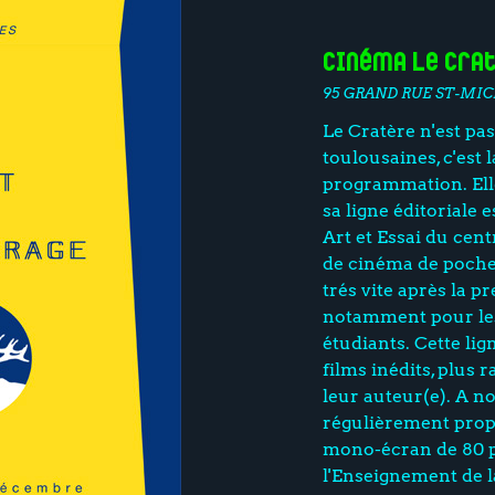
Cinéma Le Cra
95 GRAND RUE ST-MIC
Le Cratère n'est pas
toulousaines, c'est 
programmation. Ell
sa ligne éditoriale 
Art et Essai du centr
de cinéma de poche a
trés vite après la p
notamment pour les 
étudiants. Cette lig
films inédits, plus 
leur auteur(e). A n
régulièrement prop
mono-écran de 80 p
l'Enseignement de 