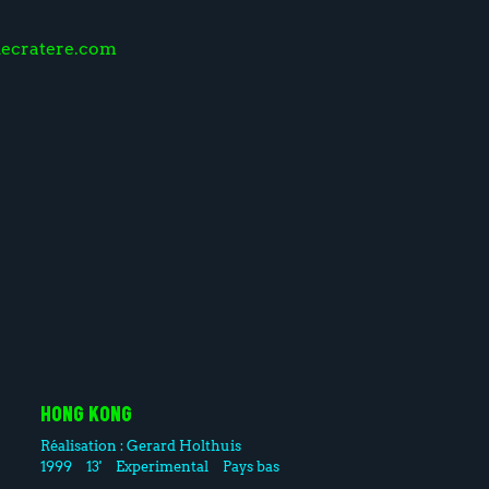
lecratere.com
HONG KONG
Réalisation :
Gerard Holthuis
1999
13'
Experimental
Pays bas