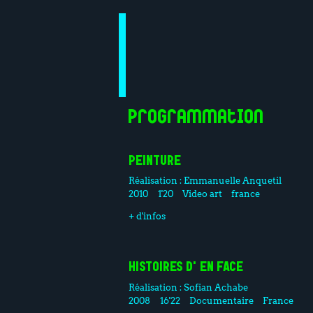
Programmation
PEINTURE
Réalisation :
Emmanuelle Anquetil
2010
1'20
Video art
france
+ d'infos
HISTOIRES D'EN FACE
Réalisation :
Sofian Achabe
2008
16'22
Documentaire
France