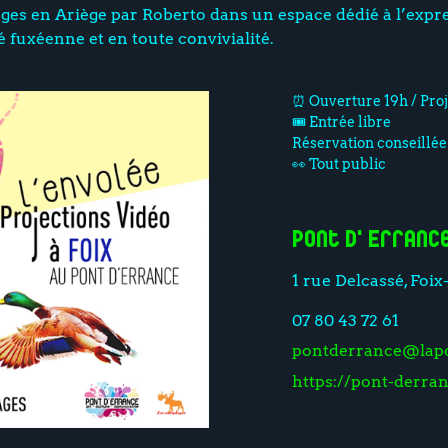
es en Ariège par Roberto dans un espace dédié à l’express
é fuxéenne et en toute convivialité.
⏰ Ouverture 19h / Pro
🎟️ Entrée libre
Réservation conseillée 
👀 Tout public
Pont d'Erranc
1 rue Delcassé, Foix
07 80 43 72 61
pontderrance@lapo
https://pont-derra