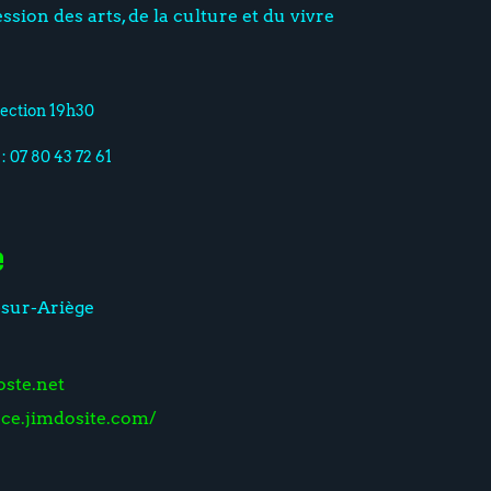
ion des arts, de la culture et du vivre
jection 19h30
: 07 80 43 72 61
e
-sur-Ariège
ste.net
nce.jimdosite.com/