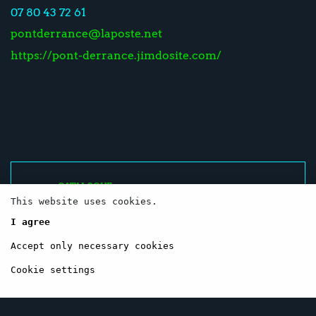
07 80 43 72 61
pontderrance@laposte.net
https://pont-derrance.jimdosite.com/
CATALOGUE
RESSOURCES
This website uses cookies.
RÉSEAUX SOCIAUX / NEWSLETTER
I agree
CONTACTEZ-NOUS
MENTIONS LÉGALES
Accept only necessary cookies
Cookie settings