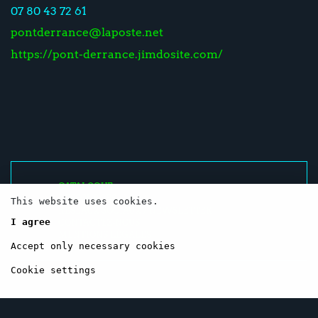
07 80 43 72 61
pontderrance@laposte.net
https://pont-derrance.jimdosite.com/
CATALOGUE
RESSOURCES
This website uses cookies.
RÉSEAUX SOCIAUX / NEWSLETTER
I agree
CONTACTEZ-NOUS
MENTIONS LÉGALES
Accept only necessary cookies
Cookie settings