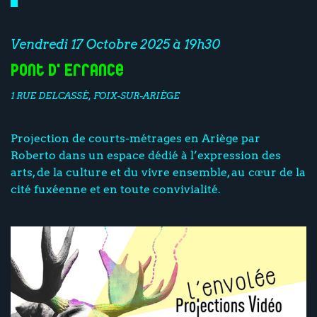
Vendredi 17 Octobre 2025 à 19h30
Pont d'Errance
1 RUE DELCASSÉ, FOIX-SUR-ARIÈGE
Projection de courts-métrages en Ariège par
Roberto dans un espace dédié à l’expression des
arts, de la culture et du vivre ensemble, au cœur de la
cité fuxéenne et en toute convivialité.