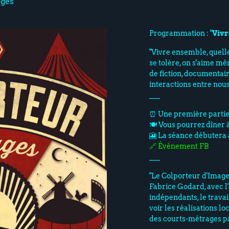
ages
Programmation : "
Vivr
"Vivre ensemble, quelle
se tolère, on s'aime m
de fiction, documentair
interactions entre nous
___
⏰ Une première partie
🍽️ Vous pourrez dîner 
🎦 La séance débutera 
🔗 Événement FB
___
"Le Colporteur d'Images
Fabrice Godard, avec l
indépendants, le travai
voir les réalisations lo
des courts-métrages pa