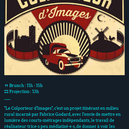
🍴 Brunch : 11h - 15h
🎞️ Projection : 13h
___
"Le Colporteur d'Images", c'est un projet itinérant en milieu
rural incarné par Fabrice Godard, avec l'envie de mettre en
lumière des courts-métrages indépendants, le travail de
réalisateur·trice·s peu médiatisé·e·s, de donner à voir les