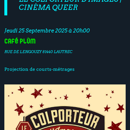
CINÉMA QUEER
Jeudi 25 Septembre 2025 à 20h00
Café Plùm
RUE DE LENGOUZY 81440 LAUTREC
Projection de courts-métrages