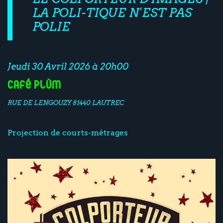
LA POLI-TIQUE N'EST PAS
POLIE
Jeudi 30 Avril 2026 à 20h00
Café Plùm
RUE DE LENGOUZY 81440 LAUTREC
Projection de courts-métrages