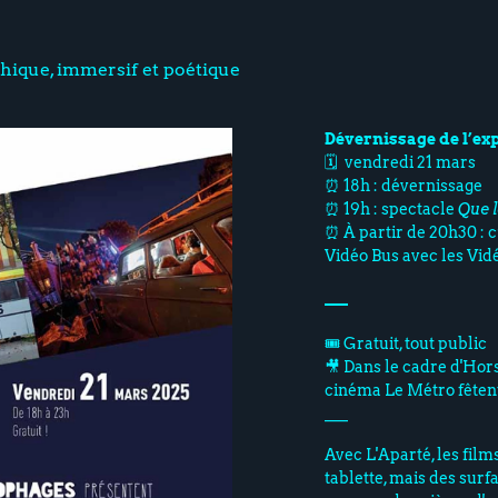
hique, immersif et poétique
Dévernissage de l’ex
🗓️ vendredi 21 mars
⏰ 18h : dévernissage
⏰ 19h : spectacle
Que 
⏰ À partir de 20h30 : c
Vidéo Bus avec les Vidé
___
🎟️ Gratuit, tout public
🎥 Dans le cadre d'Hor
cinéma Le Métro fêtent
___
Avec L'Aparté, les film
tablette, mais des surfa