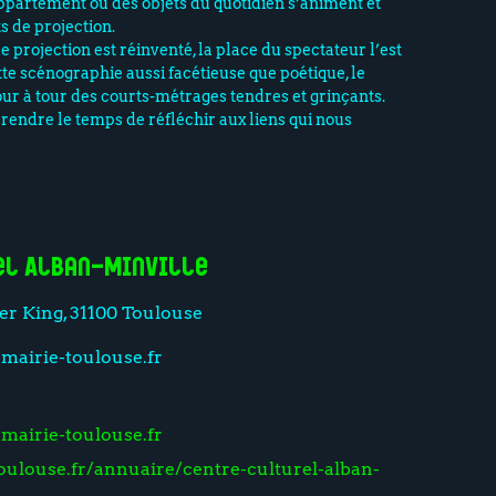
ppartement où des objets du quotidien s’animent et
s de projection.
e projection est réinventé, la place du spectateur l’est
tte scénographie aussi facétieuse que poétique, le
ur à tour des courts-métrages tendres et grinçants.
prendre le temps de réfléchir aux liens qui nous
el Alban-Minville
er King, 31100 Toulouse
mairie-toulouse.fr
mairie-toulouse.fr
oulouse.fr/annuaire/centre-culturel-alban-