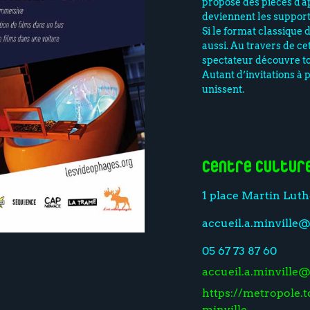
propose des pièces d'a
deviennent les support
Si le format classique d
aussi. Au travers de ce
spectateur découvre to
Autant d’invitations à 
unissent.
Centre Cultur
1 place Martin Luth
accueil.a.minville@
05 67 73 87 60
accueil.a.minville@
https://metropole.t
minville