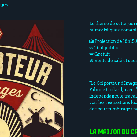
ages
Le thème de cette journ
humoristiques, romanti
🎦 Projection de 18h15 
👀 Tout public
🎟️ Gratuit
🍝 Vente de salé et suc
___
"Le Colporteur d'Images
Fabrice Godard, avec l
indépendants, le travai
voir les réalisations lo
des courts-métrages pa
La Maison du 