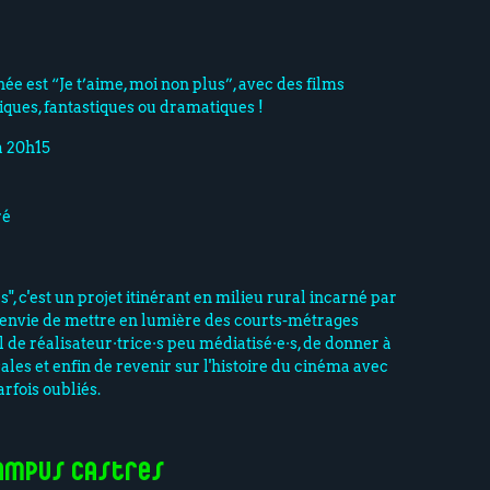
ée est “Je t’aime, moi non plus”, avec des films
ques, fantastiques ou dramatiques !
à 20h15
ré
", c'est un projet itinérant en milieu rural incarné par
'envie de mettre en lumière des courts-métrages
l de réalisateur·trice·s peu médiatisé·e·s, de donner à
cales et enfin de revenir sur l'histoire du cinéma avec
rfois oubliés.
Campus Castres