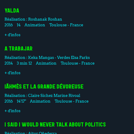
YALDA
Réalisation :
Roshanak Roshan
2016
14
Animation
Toulouse - France
+ d'infos
A TRABAJAR
Réalisation :
Keka Mangas - Verdes
Elsa Parks
2014
3 min 12
Animation
Toulouse - France
+ d'infos
IÂHMÈS ET LA GRANDE DÉVOREUSE
Réalisation :
Claire Sichez
Marine Rivoal
2016
14'17"
Animation
Toulouse - France
+ d'infos
I SAID I WOULD NEVER TALK ABOUT POLITICS
Réalisation :
Aitor Oñederra