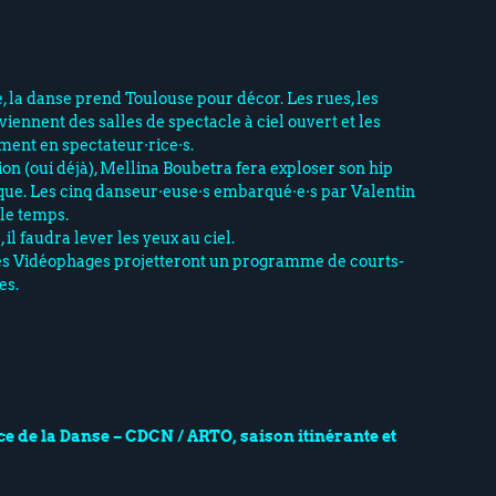
, la danse prend Toulouse pour décor. Les rues, les
viennent des salles de spectacle à ciel ouvert et les
ment en spectateur·rice·s.
ion (oui déjà), Mellina Boubetra fera exploser son hip
ue. Les cinq danseur·euse·s embarqué·e·s par Valentin
le temps.
il faudra lever les yeux au ciel.
 Les Vidéophages projetteront un programme de courts-
es.
e de la Danse – CDCN / ARTO, saison itinérante et