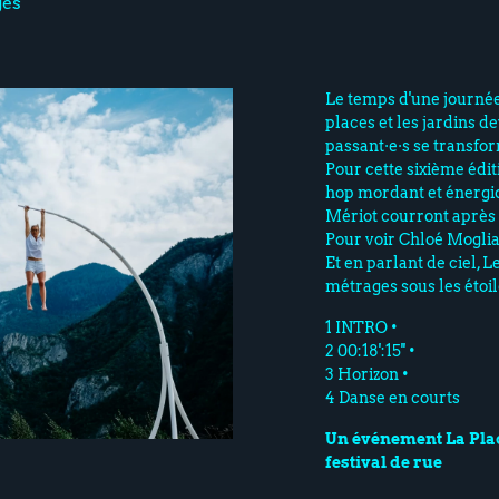
ges
Le temps d'une journée
places et les jardins de
passant·e·s se transfor
Pour cette sixième édit
hop mordant et énergiq
Mériot courront après 
Pour voir Chloé Moglia, 
Et en parlant de ciel,
métrages sous les étoil
1 INTRO •
2 00:18':15'' •
3 Horizon •
4 Danse en courts
Un événement La Plac
festival de rue