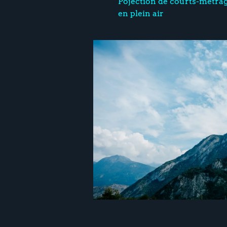
Pojection de courts-métra
en plein air