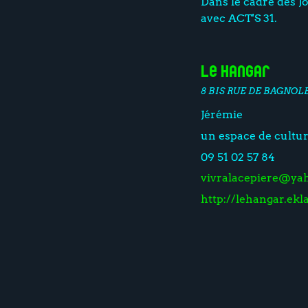
Dans le cadre des J
avec ACT'S 31.
Le Hangar
8 BIS RUE DE BAGNOL
Jérémie
un espace de cultur
09 51 02 57 84
vivralacepiere@yah
http://lehangar.ek