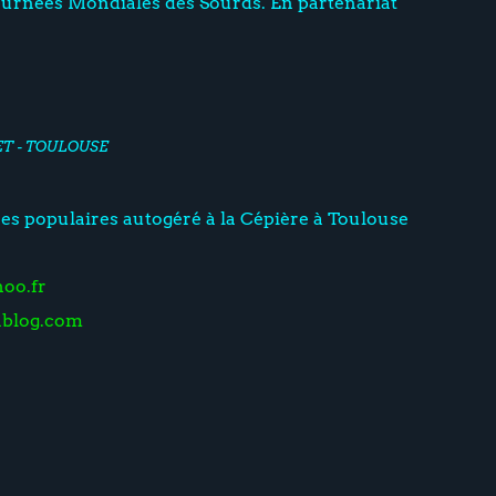
ournées Mondiales des Sourds. En partenariat
ET - TOULOUSE
es populaires autogéré à la Cépière à Toulouse
oo.fr
lablog.com