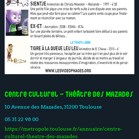
Centre culturel - Théâtre des Mazades
10 Avenue des Mazades, 31200 Toulouse
05 31 22 98 00
https://metropole.toulouse.fr/annuaire/centre-
culturel-theatre-des-mazades