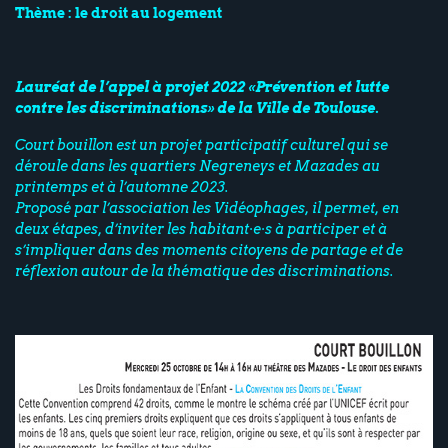
Thème : le droit au logement
Lauréat de l’appel à projet 2022 «Prévention et lutte
contre les discriminations» de la Ville de Toulouse.
Court bouillon est un projet participatif culturel qui se
déroule dans les quartiers Negreneys et Mazades au
printemps et à l’automne 2023.
Proposé par l’association les Vidéophages, il permet, en
deux étapes, d’inviter les habitant·e·s à participer et à
s’impliquer dans des moments citoyens de partage et de
réflexion autour de l
a thématique
des discriminations.