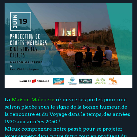
La
Maison Malepère
ré-ouvre ses portes pour une
saison placée sous le signe de la bonne humeur, de
la rencontre et du Voyage dans le temps, des années
1930 aux années 2050 !
Mieux comprendre notre passé, pour se projeter
joyeusement dans notre futur, tout en profitant du