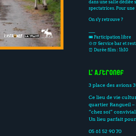
dans une salle dédiée s
spectatrices. Pour une f
On s'y retrouve ?
___
🎟️ Participation libre
🍲🍺 Service bar et res
⏰ Durée film : 1h10
L'Astronef
3 place des avions 
Ce lieu de vie cultu
quartier Rangueil 
“chez soi” convivial
Un lieu parfait pou
05 61 52 90 70