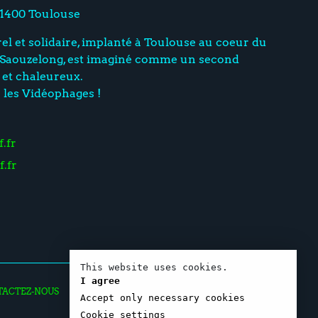
31400 Toulouse
rel et solidaire, implanté à Toulouse au coeur du
– Saouzelong, est imaginé comme un second
 et chaleureux.
r les Vidéophages !
.fr
f.fr
This website uses cookies.
I agree
TACTEZ-NOUS
Accept only necessary cookies
Cookie settings