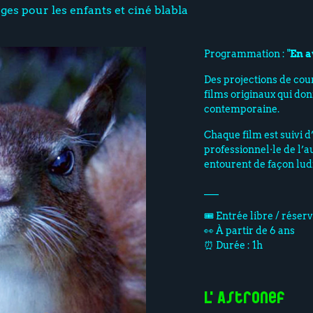
ges pour les enfants et ciné blabla
Programmation : "
En a
Des projections de cou
films originaux qui do
contemporaine.
Chaque film est suivi d
professionnel·le de l’
entourent de façon lud
___
🎟️ Entrée libre / réser
👀 À partir de 6 ans
⏰ Durée : 1h
L'Astronef