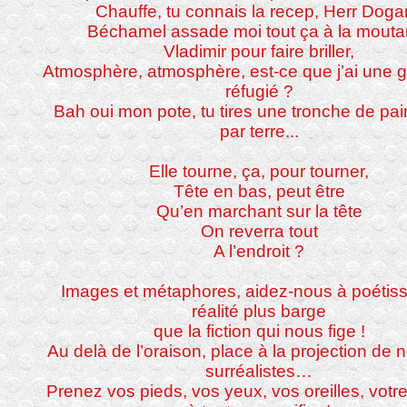
Chauffe, tu connais la recep, Herr Doga
Béchamel assade moi tout ça à la mouta
Vladimir pour faire briller,
Atmosphère, atmosphère, est-ce que j’ai une 
réfugié ?
Bah oui mon pote, tu tires une tronche de pai
par terre...
Elle tourne, ça, pour tourner,
Tête en bas, peut être
Qu’en marchant sur la tête
On reverra tout
A l’endroit ?
Images et métaphores, aidez-nous à poétis
réalité plus barge
que la fiction qui nous fige !
Au delà de l’oraison, place à la projection de n
surréalistes…
Prenez vos pieds, vos yeux, vos oreilles, vot