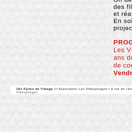
des fi
et ré
En soi
projec
PROG
Les V
ans d
de co
Vendr
16e Faites de l'Image
/// Association Les Vidéophages • 9 rue de l'ét
Vidéophages