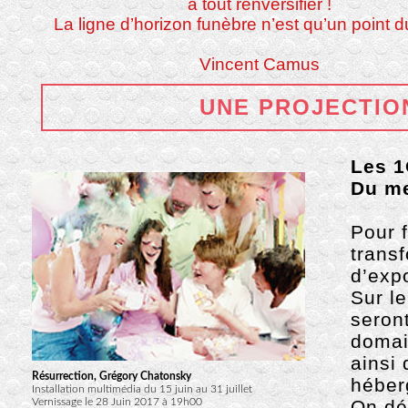
à tout renversifier !
La ligne d’horizon funèbre n’est qu’un point
Vincent Camus
UNE PROJECTIO
Les 1
Du me
Pour f
trans
d’expo
Sur l
seron
domai
ainsi 
Résurrection, Grégory Chatonsky
héber
Installation multimédia du 15 juin au 31 juillet
Vernissage le 28 Juin 2017 à 19h00
On de