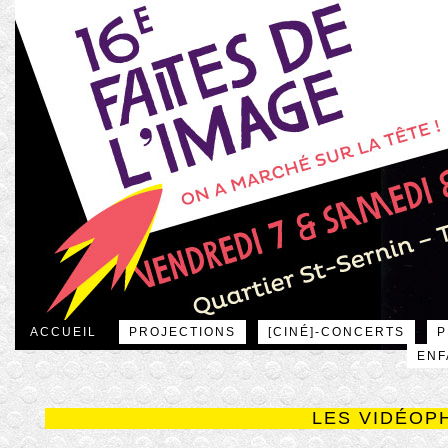
ACCUEIL
PROJECTIONS
[CINÉ]-CONCERTS
P
ENF
LES VIDÉOP